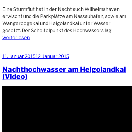
Eine Sturmflut hat in der Nacht auch Wilhelmshaven
erwischt und die Parkplätze am Nassauhafen, sowie am
Wangeroogekai und Helgolandkai unter Wasser
„Bei
gesetzt. Der Scheitelpunkt des Hochwassers lag
Nachmitt
weiterlesen
Hochwas
am
Veröffentlicht
11. Januar 2015
12. Januar 2015
Hafen
am
unterwe
Nachthochwasser am Helgolandkai
(Video)