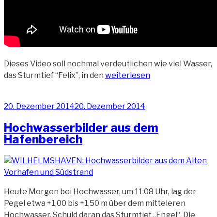
Dieses Video soll nochmal verdeutlichen wie viel Wasser,
„Nachthochwasser
das Sturmtief “Felix”, in den
weiterlesen
am
Helgolandkai
Veröffentlicht
20. Dezember 2014
20. Dezember 2014
(Video)“
am
Hochwasserbilder aus dem
Hafenbereich
Heute Morgen bei Hochwasser, um 11:08 Uhr, lag der
Pegel etwa +1,00 bis +1,50 m über dem mitteleren
Hochwasser. Schuld daran das Sturmtief „Engel“. Die