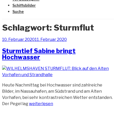
Schiffsbilder
Suche
Schlagwort:
Sturmflut
Veröffentlicht
10. Februar 2020
11. Februar 2020
am
Sturmtief Sabine bringt
Hochwasser
Heute Nachmittag bei Hochwasser sind zahlreiche
Bilder, im Nassauhafen, am Südstrand und am Alten
Vorhafen, bei sehr kontrastreichen Wetter entstanden.
„Sturmtief
Der Pegel lag
weiterlesen
Sabine
bringt