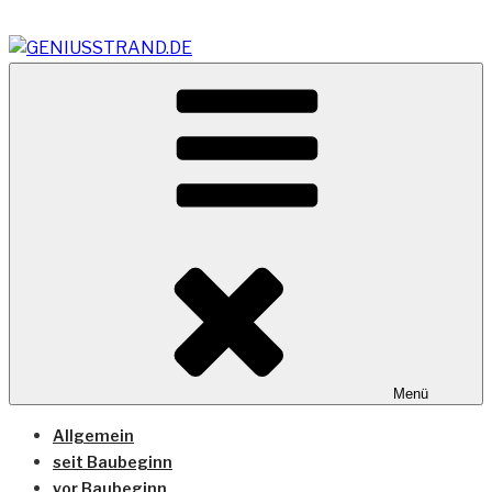
Zum
Inhalt
springen
Vom Geniusstrand zum JadeWeserPort/Container
GENIUSSTRAND.DE
Terminal Wilhelmshaven
Menü
Allgemein
seit Baubeginn
vor Baubeginn