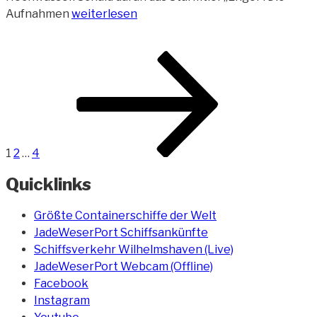
„Hochwasserbilder
Aufnahmen
weiterlesen
aus
dem
Beitragsnavigation
Seite
Seite
Seite
Nächste
Hafenbereich“
Seite
1
2
…
4
Quicklinks
Größte Containerschiffe der Welt
JadeWeserPort Schiffsankünfte
Schiffsverkehr Wilhelmshaven (Live)
JadeWeserPort Webcam (Offline)
Facebook
Instagram