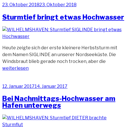
Veröffentlicht
23. Oktober 2018
23. Oktober 2018
Hochwasser“
am
Sturmtief bringt etwas Hochwasser
Heute zeigte sich der erste kleinere Herbststurm mit
dem Namen SIGLINDE an unserer Nordseeküste. Die
„Sturmtie
Windsbraut blieb gerade noch trocken, aber die
bringt
weiterlesen
etwas
Hochwass
Veröffentlicht
12. Januar 2017
14. Januar 2017
am
Bei Nachmittags-Hochwasser am
Hafen unterwegs