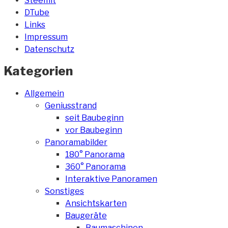
Steemit
DTube
Links
Impressum
Datenschutz
Kategorien
Allgemein
Geniusstrand
seit Baubeginn
vor Baubeginn
Panoramabilder
180° Panorama
360° Panorama
Interaktive Panoramen
Sonstiges
Ansichtskarten
Baugeräte
Baumaschinen