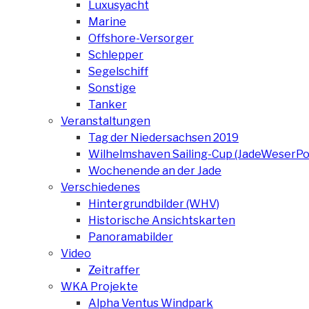
Luxusyacht
Marine
Offshore-Versorger
Schlepper
Segelschiff
Sonstige
Tanker
Veranstaltungen
Tag der Niedersachsen 2019
Wilhelmshaven Sailing-Cup (JadeWeserPo
Wochenende an der Jade
Verschiedenes
Hintergrundbilder (WHV)
Historische Ansichtskarten
Panoramabilder
Video
Zeitraffer
WKA Projekte
Alpha Ventus Windpark