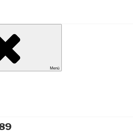
al Wilhelmshaven
Menü
89