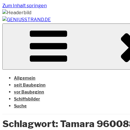
Zum Inhalt springen
Vom Geniusstrand zum JadeWeserPort/Container Termin
GENIUSSTRAND.DE
Allgemein
seit Baubeginn
vor Baubeginn
Schiffsbilder
Suche
Schlagwort:
Tamara 96008