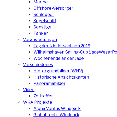
Marine
Offshore-Versorger
Schlepper
Segelschiff
Sonstige
Tanker
Veranstaltungen
Tag der Niedersachsen 2019
Wilhelmshaven Sailing-Cup (JadeWeserPo
Wochenende an der Jade
Verschiedenes
Hintergrundbilder (WHV)
Historische Ansichtskarten
Panoramabilder
Video
Zeitraffer
WKA Projekte
Alpha Ventus Windpark
Global Tech I Windpark