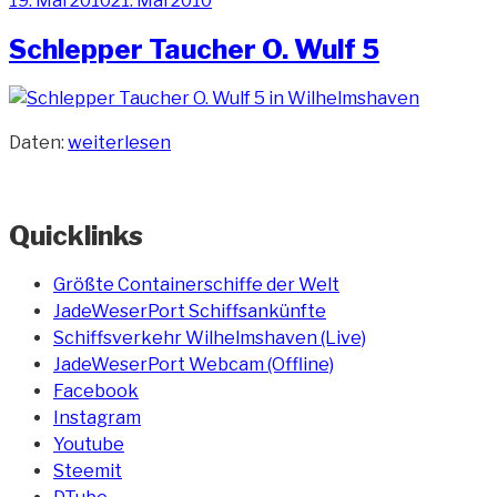
19. Mai 2010
21. Mai 2010
am
Schlepper Taucher O. Wulf 5
„Schlepper
Daten:
weiterlesen
Taucher
O.
Wulf
Quicklinks
5“
Größte Containerschiffe der Welt
JadeWeserPort Schiffsankünfte
Schiffsverkehr Wilhelmshaven (Live)
JadeWeserPort Webcam (Offline)
Facebook
Instagram
Youtube
Steemit