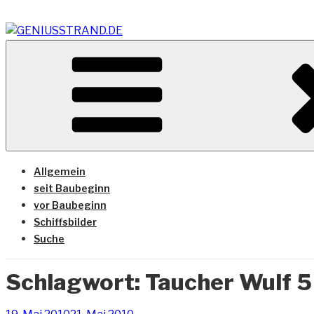
Zum
Inhalt
springen
Vom Geniusstrand zum JadeWeserPort/Container Termin
GENIUSSTRAND.DE
Allgemein
seit Baubeginn
vor Baubeginn
Schiffsbilder
Suche
Schlagwort:
Taucher Wulf 5
Veröffentlicht