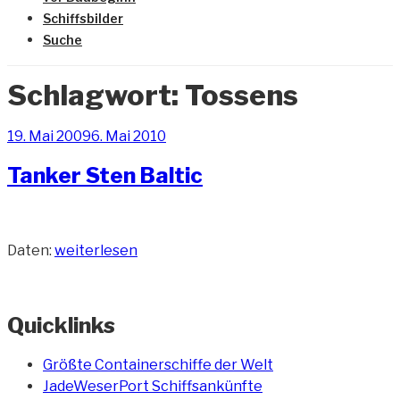
Schiffsbilder
Suche
Schlagwort:
Tossens
Veröffentlicht
19. Mai 2009
6. Mai 2010
am
Tanker Sten Baltic
„Tanker
Daten:
weiterlesen
Sten
Baltic“
Quicklinks
Größte Containerschiffe der Welt
JadeWeserPort Schiffsankünfte