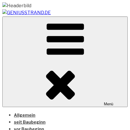
Zum
Inhalt
springen
Vom Geniusstrand zum JadeWeserPort/Container
GENIUSSTRAND.DE
Terminal Wilhelmshaven
Menü
Allgemein
seit Baubeginn
vor Baubeginn