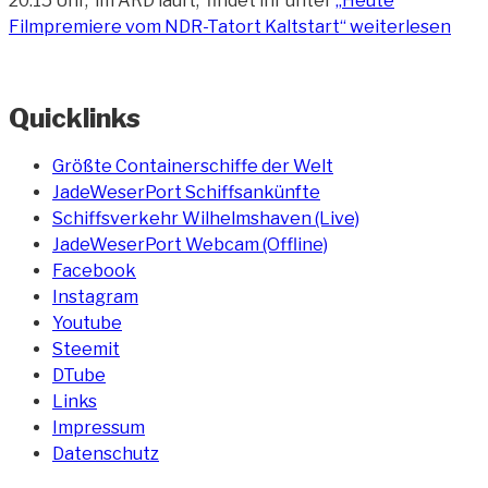
20:15 Uhr, im ARD läuft, findet ihr unter
„Heute
Filmpremiere vom NDR-Tatort Kaltstart“
weiterlesen
Quicklinks
Größte Containerschiffe der Welt
JadeWeserPort Schiffsankünfte
Schiffsverkehr Wilhelmshaven (Live)
JadeWeserPort Webcam (Offline)
Facebook
Instagram
Youtube
Steemit
DTube
Links
Impressum
Datenschutz