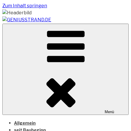
Zum Inhalt springen
Vom Geniusstrand zum JadeWeserPort/Container
GENIUSSTRAND.DE
Terminal Wilhelmshaven
Menü
Allgemein
seit Baubeginn