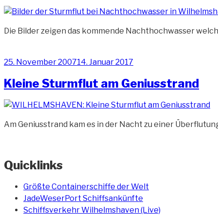
Die Bilder zeigen das kommende Nachthochwasser welches
Veröffentlicht
25. November 2007
14. Januar 2017
am
Kleine Sturmflut am Geniusstrand
Am Geniusstrand kam es in der Nacht zu einer Überflutun
Quicklinks
Größte Containerschiffe der Welt
JadeWeserPort Schiffsankünfte
Schiffsverkehr Wilhelmshaven (Live)