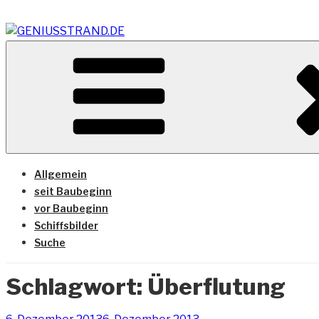
Zum
Inhalt
springen
Vom Geniusstrand zum JadeWeserPort/Container Termin
GENIUSSTRAND.DE
Allgemein
seit Baubeginn
vor Baubeginn
Schiffsbilder
Suche
Schlagwort:
Überflutung
Veröffentlicht