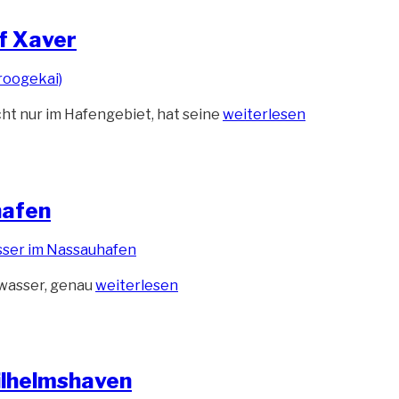
f Xaver
„Gefahr
cht nur im Hafengebiet, hat seine
weiterlesen
durch
Überflutung
–
Sturmtief
hafen
Xaver“
„Nachmittagshochwasser
hwasser, genau
weiterlesen
im
Nassauhafen“
ilhelmshaven