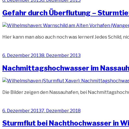
6. Dezember 2013
6. Dezember 2013
am
Gefahr durch Überflutung – Sturmtie
Hier kann man also auch noch was lernen! Jedes Schild, ni
Veröffentlicht
6. Dezember 2013
8. Dezember 2013
am
Nachmittagshochwasser im Nassau
Die Bilder zeigen den Nassauhafen, bei Nachmittagshoc
Veröffentlicht
6. Dezember 2013
7. Dezember 2018
am
Sturmflut bei Nachthochwasser in W