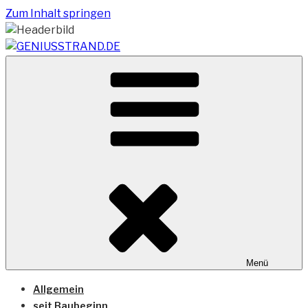
Zum Inhalt springen
Vom Geniusstrand zum JadeWeserPort/Container
GENIUSSTRAND.DE
Terminal Wilhelmshaven
Menü
Allgemein
seit Baubeginn