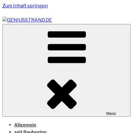
Zum Inhalt springen
Vom Geniusstrand zum JadeWeserPort/Container
GENIUSSTRAND.DE
Terminal Wilhelmshaven
Menü
Allgemein
seit Baubeginn