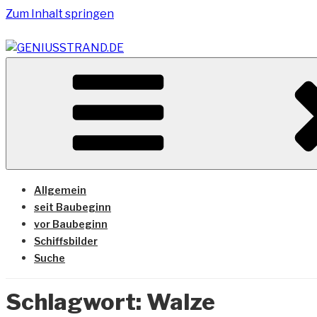
Zum Inhalt springen
Vom Geniusstrand zum JadeWeserPort/Container Termin
GENIUSSTRAND.DE
Allgemein
seit Baubeginn
vor Baubeginn
Schiffsbilder
Suche
Schlagwort:
Walze