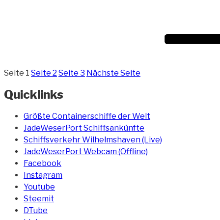
Seite
1
Seite
2
Seite
3
Nächste Seite
Quicklinks
Größte Containerschiffe der Welt
JadeWeserPort Schiffsankünfte
Schiffsverkehr Wilhelmshaven (Live)
JadeWeserPort Webcam (Offline)
Facebook
Instagram
Youtube
Steemit
DTube