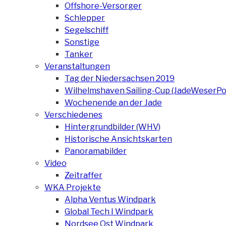
Offshore-Versorger
Schlepper
Segelschiff
Sonstige
Tanker
Veranstaltungen
Tag der Niedersachsen 2019
Wilhelmshaven Sailing-Cup (JadeWeserPo
Wochenende an der Jade
Verschiedenes
Hintergrundbilder (WHV)
Historische Ansichtskarten
Panoramabilder
Video
Zeitraffer
WKA Projekte
Alpha Ventus Windpark
Global Tech I Windpark
Nordsee Ost Windpark