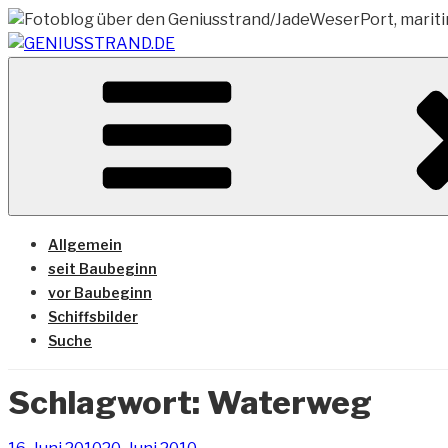
Zum
Inhalt
springen
Vom Geniusstrand zum JadeWeserPort/Container Termin
GENIUSSTRAND.DE
Allgemein
seit Baubeginn
vor Baubeginn
Schiffsbilder
Suche
Schlagwort:
Waterweg
Veröffentlicht