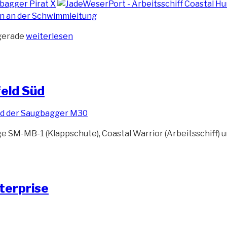
„Arbeiten
 gerade
weiterlesen
an
der
Schwimmleitung“
eld Süd
e SM-MB-1 (Klappschute), Coastal Warrior (Arbeitsschiff) 
terprise