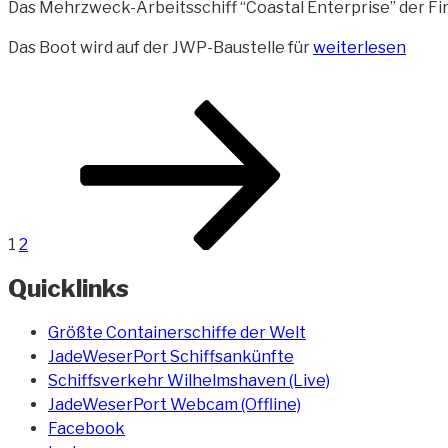
Das Mehrzweck-Arbeitsschiff “Coastal Enterprise” der Fi
„Mehrzweck-
Das Boot wird auf der JWP-Baustelle für
weiterlesen
Arbeitsschiff
Coastal
Beitragsnavigation
Seite
Seite
Nächste
Enterprise“
Seite
1
2
Quicklinks
Größte Containerschiffe der Welt
JadeWeserPort Schiffsankünfte
Schiffsverkehr Wilhelmshaven (Live)
JadeWeserPort Webcam (Offline)
Facebook