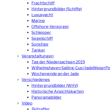
Frachtschiff
Hintergrundbilder (Schiffe)
Luxusyacht
Marine
Offshore-Versorger
Schlepper
Segelschiff
Sonstige
Tanker
Veranstaltungen
Tag der Niedersachsen 2019
Wilhelmshaven Sailing-Cup (JadeWeserPo
Wochenende an der Jade
Verschiedenes
Hintergrundbilder (WHV)
Historische Ansichtskarten
Panoramabilder
Video
Zeitraffer