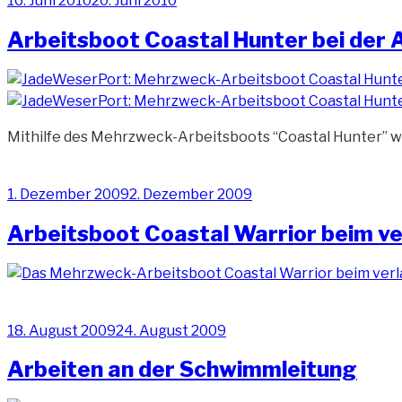
16. Juni 2010
20. Juni 2010
am
Arbeitsboot Coastal Hunter bei der A
Mithilfe des Mehrzweck-Arbeitsboots “Coastal Hunter” 
Veröffentlicht
1. Dezember 2009
2. Dezember 2009
am
Arbeitsboot Coastal Warrior beim v
Veröffentlicht
18. August 2009
24. August 2009
am
Arbeiten an der Schwimmleitung