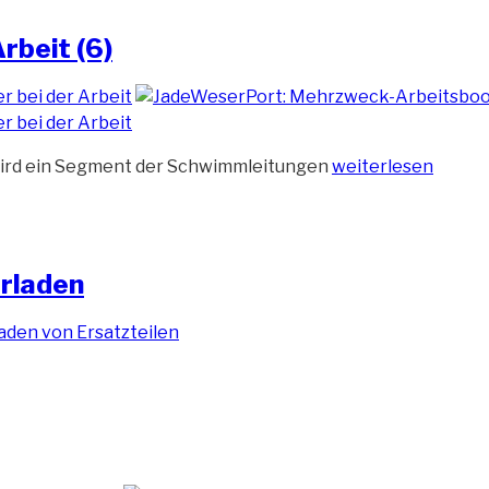
rbeit (6)
„Arbeitsboot
wird ein Segment der Schwimmleitungen
weiterlesen
Coastal
Hunter
bei
der
erladen
Arbeit
(6)“