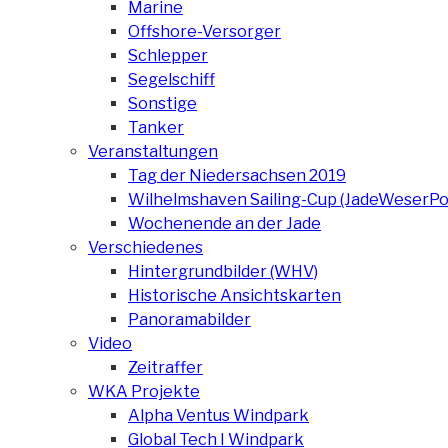
Marine
Offshore-Versorger
Schlepper
Segelschiff
Sonstige
Tanker
Veranstaltungen
Tag der Niedersachsen 2019
Wilhelmshaven Sailing-Cup (JadeWeserPo
Wochenende an der Jade
Verschiedenes
Hintergrundbilder (WHV)
Historische Ansichtskarten
Panoramabilder
Video
Zeitraffer
WKA Projekte
Alpha Ventus Windpark
Global Tech I Windpark