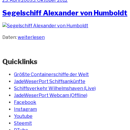
23. April 2009
5. Oktober 2012
am
Segelschiff Alexander von Humboldt
„Segelschiff
Daten:
weiterlesen
Alexander
von
Humboldt“
Quicklinks
Größte Containerschiffe der Welt
JadeWeserPort Schiffsankünfte
Schiffsverkehr Wilhelmshaven (Live)
JadeWeserPort Webcam (Offline)
Facebook
Instagram
Youtube
Steemit