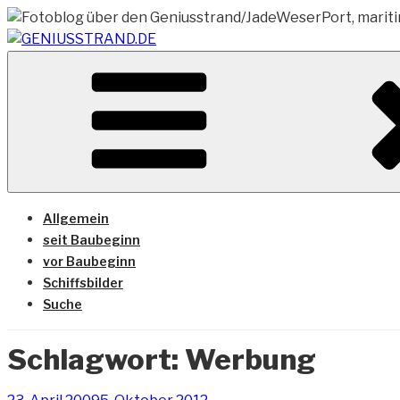
Zum
Inhalt
springen
Vom Geniusstrand zum JadeWeserPort/Container Termin
GENIUSSTRAND.DE
Allgemein
seit Baubeginn
vor Baubeginn
Schiffsbilder
Suche
Schlagwort:
Werbung
Veröffentlicht