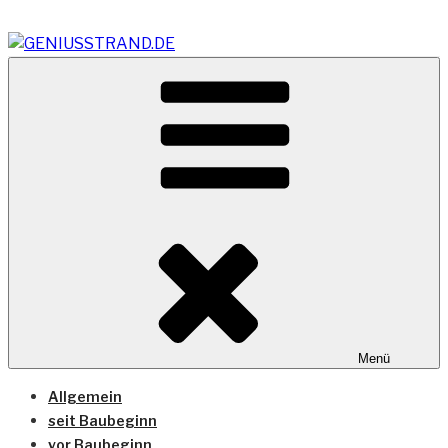
Zum
Inhalt
springen
Vom Geniusstrand zum JadeWeserPort/Container
GENIUSSTRAND.DE
Terminal Wilhelmshaven
Menü
Allgemein
seit Baubeginn
vor Baubeginn