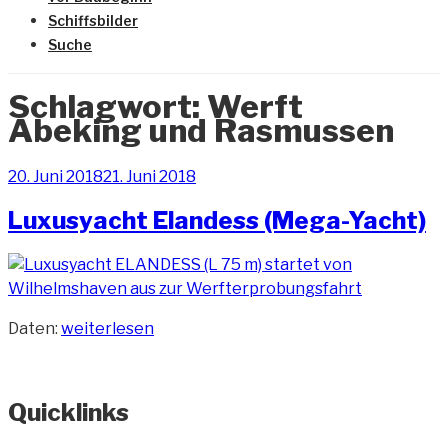
Schiffsbilder
Suche
Schlagwort:
Werft
Abeking und Rasmussen
Veröffentlicht
20. Juni 2018
21. Juni 2018
am
Luxusyacht Elandess (Mega-Yacht)
„Luxusyacht
Daten:
weiterlesen
Elandess
(Mega-
Yacht)“
Quicklinks