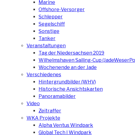
Marine
Offshore-Versorger
Schlepper
Segelschiff
Sonstige
Tanker
Veranstaltungen
Tag der Niedersachsen 2019
Wilhelmshaven Sailing-Cup (JadeWeserPo
Wochenende an der Jade
Verschiedenes
Hintergrundbilder (WHV)
Historische Ansichtskarten
Panoramabilder
Video
Zeitraffer
WKA Projekte
Alpha Ventus Windpark
Global Tech I Windpark