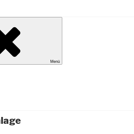
al Wilhelmshaven
Menü
lage