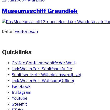
22. Juli 2009
7. Mai 2010
am
Museumsschiff Greundiek
„Museumsschiff
Daten:
weiterlesen
Greundiek“
Quicklinks
Größte Containerschiffe der Welt
JadeWeserPort Schiffsankünfte
Schiffsverkehr Wilhelmshaven (Live)
JadeWeserPort Webcam (Offline)
Facebook
Instagram
Youtube
Steemit