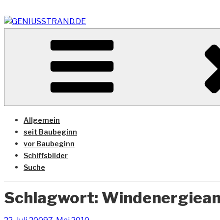
Zum
Inhalt
springen
Vom Geniusstrand zum JadeWeserPort/Container Termin
GENIUSSTRAND.DE
Allgemein
seit Baubeginn
vor Baubeginn
Schiffsbilder
Suche
Schlagwort:
Windenergiean
Veröffentlicht