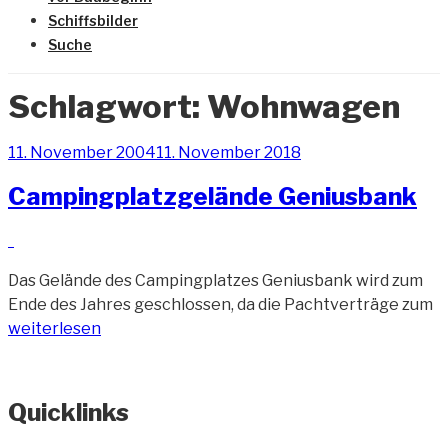
Schiffsbilder
Suche
Schlagwort:
Wohnwagen
Veröffentlicht
11. November 2004
11. November 2018
am
Campingplatzgelände Geniusbank
Das Gelände des Campingplatzes Geniusbank wird zum
„
Ende des Jahres geschlossen, da die Pachtverträge zum
G
weiterlesen
Quicklinks