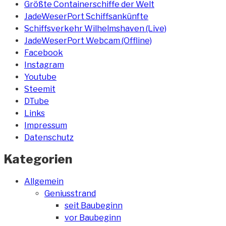
Größte Containerschiffe der Welt
JadeWeserPort Schiffsankünfte
Schiffsverkehr Wilhelmshaven (Live)
JadeWeserPort Webcam (Offline)
Facebook
Instagram
Youtube
Steemit
DTube
Links
Impressum
Datenschutz
Kategorien
Allgemein
Geniusstrand
seit Baubeginn
vor Baubeginn