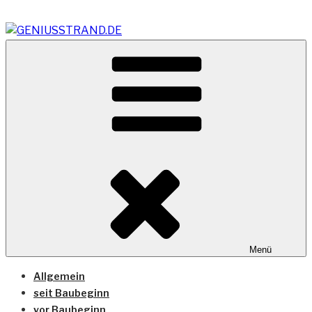
Zum
Inhalt
springen
Vom Geniusstrand zum JadeWeserPort/Container
GENIUSSTRAND.DE
Terminal Wilhelmshaven
Menü
Allgemein
seit Baubeginn
vor Baubeginn