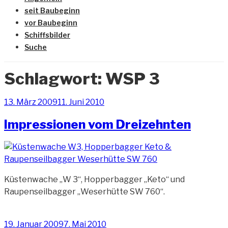
seit Baubeginn
vor Baubeginn
Schiffsbilder
Suche
Schlagwort:
WSP 3
Veröffentlicht
13. März 2009
11. Juni 2010
am
Impressionen vom Dreizehnten
Küstenwache „W 3“, Hopperbagger „Keto“ und
Raupenseilbagger „Weserhütte SW 760“.
Veröffentlicht
19. Januar 2009
7. Mai 2010