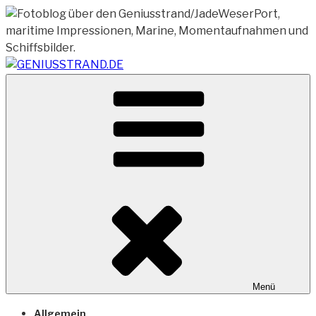
Zum
Inhalt
springen
Vom Geniusstrand zum JadeWeserPort/Container
GENIUSSTRAND.DE
Terminal Wilhelmshaven
Menü
Allgemein