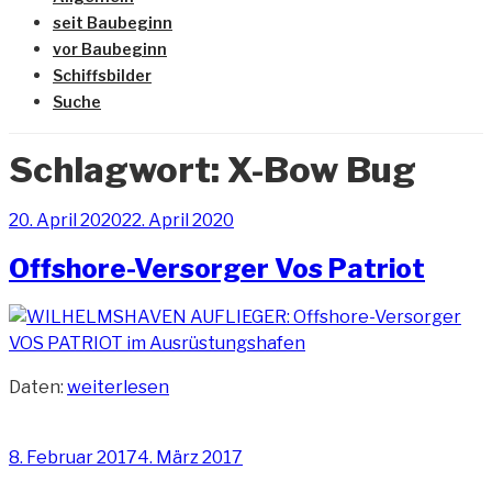
seit Baubeginn
vor Baubeginn
Schiffsbilder
Suche
Schlagwort:
X-Bow Bug
Veröffentlicht
20. April 2020
22. April 2020
am
Offshore-Versorger Vos Patriot
„Offshore-
Daten:
weiterlesen
Versorger
Vos
Veröffentlicht
8. Februar 2017
4. März 2017
Patriot“
am