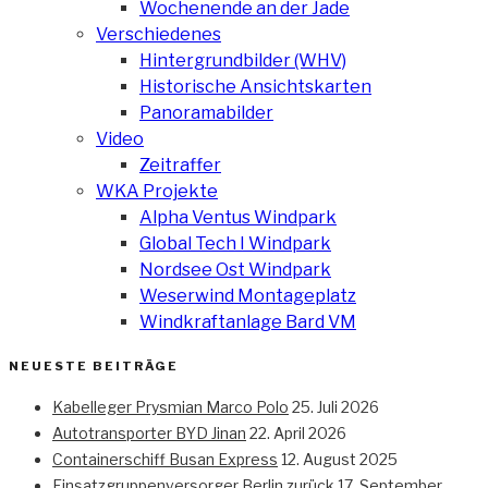
Wochenende an der Jade
Verschiedenes
Hintergrundbilder (WHV)
Historische Ansichtskarten
Panoramabilder
Video
Zeitraffer
WKA Projekte
Alpha Ventus Windpark
Global Tech I Windpark
Nordsee Ost Windpark
Weserwind Montageplatz
Windkraftanlage Bard VM
NEUESTE BEITRÄGE
Kabelleger Prysmian Marco Polo
25. Juli 2026
Autotransporter BYD Jinan
22. April 2026
Containerschiff Busan Express
12. August 2025
Einsatzgruppenversorger Berlin zurück
17. September