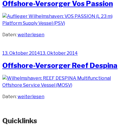
Offshore-Versorger Vos Passion
„Offshore-
Daten:
weiterlesen
Versorger
Vos
Veröffentlicht
13. Oktober 2014
13. Oktober 2014
Passion“
am
Offshore-Versorger Reef Despina
„Offshore-
Daten:
weiterlesen
Versorger
Reef
Despina“
Quicklinks