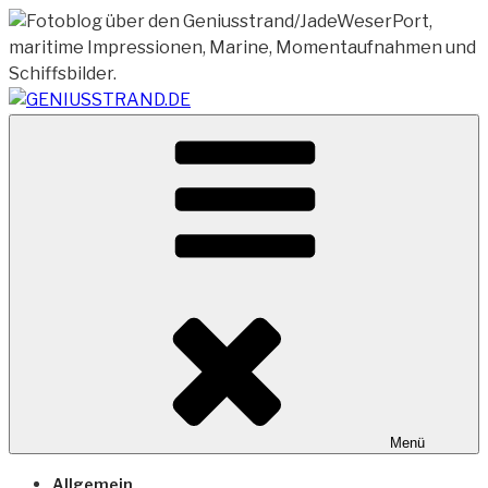
Zum
Inhalt
springen
Vom Geniusstrand zum JadeWeserPort/Container
GENIUSSTRAND.DE
Terminal Wilhelmshaven
Menü
Allgemein