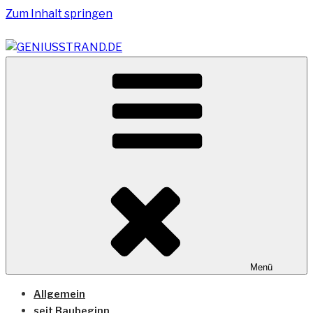
Zum Inhalt springen
Vom Geniusstrand zum JadeWeserPort/Container
GENIUSSTRAND.DE
Terminal Wilhelmshaven
Menü
Allgemein
seit Baubeginn