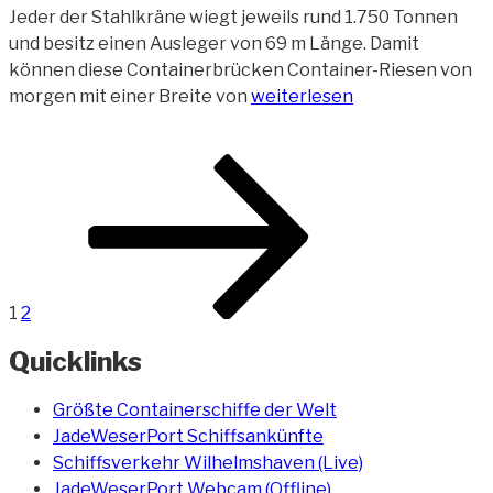
Jeder der Stahlkräne wiegt jeweils rund 1.750 Tonnen
und besitz einen Ausleger von 69 m Länge. Damit
können diese Containerbrücken Container-Riesen von
„Containerbrücken
morgen mit einer Breite von
weiterlesen
für
den
Beitragsnavigation
Seite
Seite
Nächste
CT
Seite
Wilhelmshaven
(12)“
1
2
Quicklinks
Größte Containerschiffe der Welt
JadeWeserPort Schiffsankünfte
Schiffsverkehr Wilhelmshaven (Live)
JadeWeserPort Webcam (Offline)