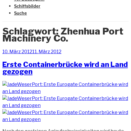
Schiffsbilder
Suche
Schlagwort:
Zhenhua Port
Machinery Co.
Veröffentlicht
10. März 2012
11. März 2012
am
Erste Containerbrücke wird an Land
gezogen