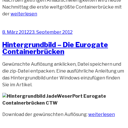
Nach den gestrigen Anlaufschwierigkeiten wird heute
Nachmittag die erste weltgrößte Containerbrücke mit
„Erste
der
weiterlesen
Containerbrücke
wird
Veröffentlicht
8. März 2012
23. September 2012
an
am
Land
Hintergrundbild – Die Eurogate
gezogen“
Containerbrücken
Gewünschte Auflösung anklicken, Datei speichern und
die zip-Datei entpacken. Eine ausführliche Anleitung um
das Hintergrundbild unter Windows einzufügen finden
Sie im Artikel.
„Hintergrundbild
Download der gewünschten Auflösung:
weiterlesen
–
Die