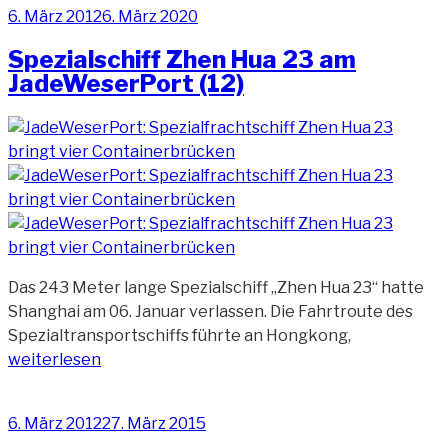
Veröffentlicht
6. März 2012
6. März 2020
Eurogate
am
Containerbrücke
Spezialschiff Zhen Hua 23 am
JadeWeserPort (12)
Das 243 Meter lange Spezialschiff „Zhen Hua 23“ hatte
Shanghai am 06. Januar verlassen. Die Fahrtroute des
„Spezialschif
Spezialtransportschiffs führte an Hongkong,
Zhen
weiterlesen
Hua
23
Veröffentlicht
6. März 2012
27. März 2015
am
am