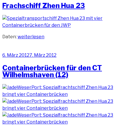
JadeWeserP
Frachschiff Zhen Hua 23
(12)“
„Frachschiff
Daten:
weiterlesen
Zhen
Hua
Veröffentlicht
6. März 2012
7. März 2012
23“
am
Containerbrücken für den CT
Wilhelmshaven (12)