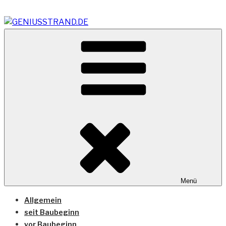
Zum
Inhalt
springen
Vom Geniusstrand zum JadeWeserPort/Container
GENIUSSTRAND.DE
Terminal Wilhelmshaven
Menü
Allgemein
seit Baubeginn
vor Baubeginn