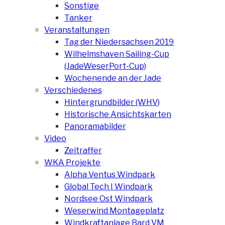
Sonstige
Tanker
Veranstaltungen
Tag der Niedersachsen 2019
Wilhelmshaven Sailing-Cup
(JadeWeserPort-Cup)
Wochenende an der Jade
Verschiedenes
Hintergrundbilder (WHV)
Historische Ansichtskarten
Panoramabilder
Video
Zeitraffer
WKA Projekte
Alpha Ventus Windpark
Global Tech I Windpark
Nordsee Ost Windpark
Weserwind Montageplatz
Windkraftanlage Bard VM