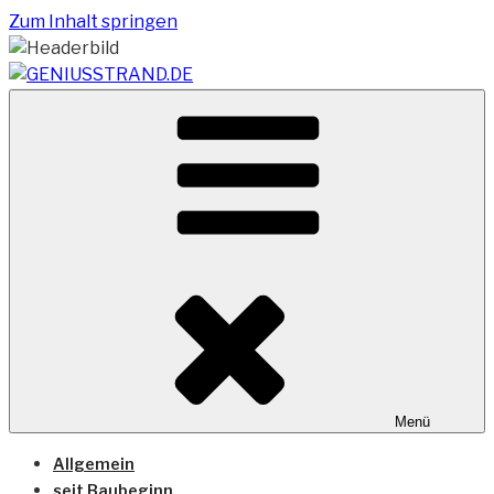
Zum Inhalt springen
Vom Geniusstrand zum JadeWeserPort/Container
GENIUSSTRAND.DE
Terminal Wilhelmshaven
Menü
Allgemein
seit Baubeginn