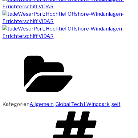
Kategorien
Allgemein
,
Global Tech I Windpark
,
seit