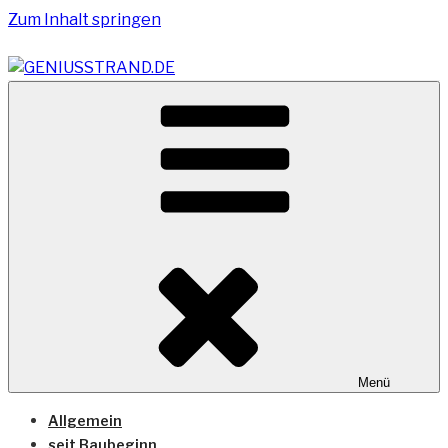
Zum Inhalt springen
Vom Geniusstrand zum JadeWeserPort/Container
GENIUSSTRAND.DE
Terminal Wilhelmshaven
Menü
Allgemein
seit Baubeginn