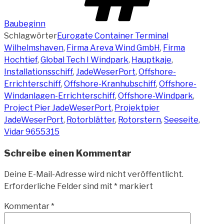
Baubeginn
Schlagwörter
Eurogate Container Terminal
Wilhelmshaven
,
Firma Areva Wind GmbH
,
Firma
Hochtief
,
Global Tech I Windpark
,
Hauptkaje
,
Installationsschiff
,
JadeWeserPort
,
Offshore-
Errichterschiff
,
Offshore-Kranhubschiff
,
Offshore-
Windanlagen-Errichterschiff
,
Offshore-Windpark
,
Project Pier JadeWeserPort
,
Projektpier
JadeWeserPort
,
Rotorblätter
,
Rotorstern
,
Seeseite
,
Vidar 9655315
Schreibe einen Kommentar
Deine E-Mail-Adresse wird nicht veröffentlicht.
Erforderliche Felder sind mit
*
markiert
Kommentar
*