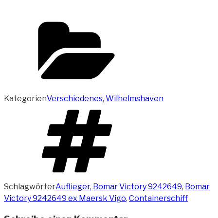
Kategorien
Verschiedenes
,
Wilhelmshaven
Schlagwörter
Auflieger
,
Bomar Victory 9242649
,
Bomar
Victory 9242649 ex Maersk Vigo
,
Containerschiff