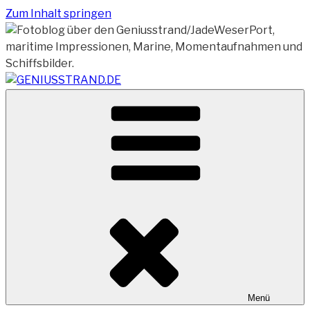
Zum Inhalt springen
Vom Geniusstrand zum JadeWeserPort/Container
GENIUSSTRAND.DE
Terminal Wilhelmshaven
Menü