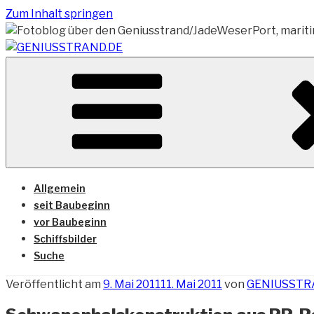
Zum Inhalt springen
Vom Geniusstrand zum JadeWeserPort/Container Termin
GENIUSSTRAND.DE
Allgemein
seit Baubeginn
vor Baubeginn
Schiffsbilder
Suche
Veröffentlicht am
9. Mai 2011
11. Mai 2011
von
GENIUSSTR