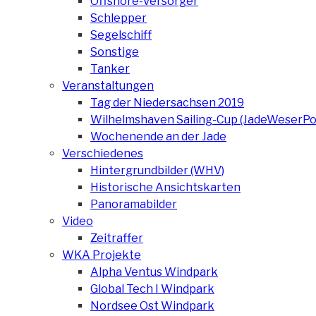
Offshore-Versorger
Schlepper
Segelschiff
Sonstige
Tanker
Veranstaltungen
Tag der Niedersachsen 2019
Wilhelmshaven Sailing-Cup (JadeWeserPo
Wochenende an der Jade
Verschiedenes
Hintergrundbilder (WHV)
Historische Ansichtskarten
Panoramabilder
Video
Zeitraffer
WKA Projekte
Alpha Ventus Windpark
Global Tech I Windpark
Nordsee Ost Windpark