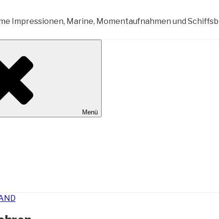
al Wilhelmshaven
Menü
AND