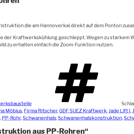
ohren
struktion die am Hannoverkai direkt auf
dem Ponton zusa
le der Kraftwerkskühlung geschleppt. Wegen zu starkem W
ild zu erhalten einfach die Zoom-Funktion nutzen.
erksbaustelle
Schl
ma Möbius
,
Firma Ritscher
,
GDF SUEZ Kraftwerk
,
Jade Lift I
,
,
PP-Rohr
,
Schwanenhals
,
Schwanenhalskonstruktion
,
Sch
truktion aus PP-Rohren“