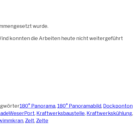
mmengesetzt wurde.
ind konnten die Arbeiten heute nicht weitergeführt
agwörter
180° Panorama
,
180° Panoramabild
,
Dockponton
JadeWeserPort
,
Kraftwerksbaustelle
,
Kraftwerkskühlung
,
wimmkran
,
Zelt
,
Zelte