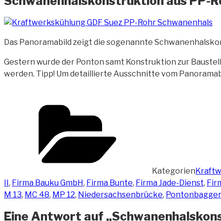
Schwanenhalskonstruktion aus PP-R
Das Panoramabild zeigt die sogenannte Schwanenhalskon
Gestern wurde der Ponton samt Konstruktion zur Baustel
werden. Tipp! Um detaillierte Ausschnitte vom Panoramab
Kategorien
Kraftw
II
,
Firma Bauku GmbH
,
Firma Bunte
,
Firma Jade-Dienst
,
Fir
M 13
,
MC 48
,
MP 12
,
Niedersachsenbrücke
,
Pontonbagger
Eine Antwort auf „Schwanenhalskons