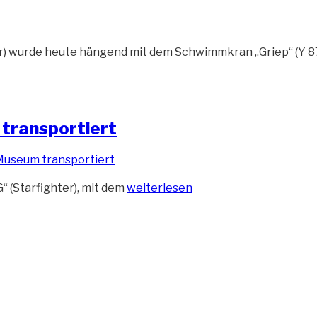
ter) wurde heute hängend mit dem Schwimmkran „Griep“ (Y
transportiert
„Starfighter
 (Starfighter), mit dem
weiterlesen
wird
zum
Marinemuseum
transportiert“