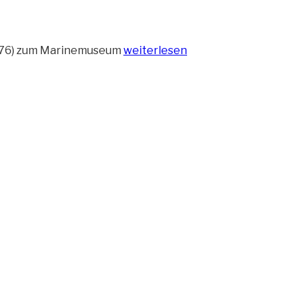
„Verladung
 876) zum Marinemuseum
weiterlesen
des
Starfighters
(Zeitraffer-
Video)“