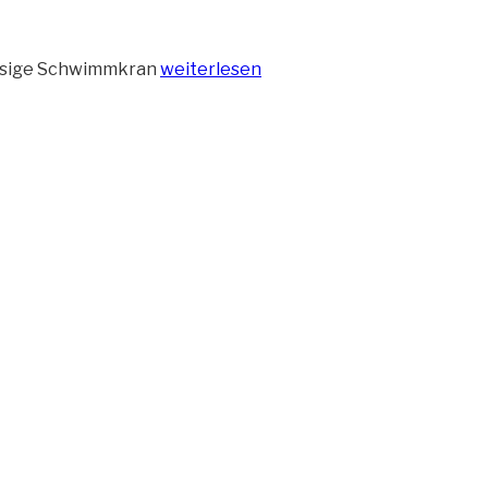
„Ausrüstungshafen
riesige Schwimmkran
weiterlesen
bei
Sonnenuntergang“