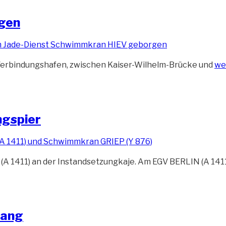
rgen
„F
 Verbindungshafen, zwischen Kaiser-Wilhelm-Brücke und
we
Fa
(H
1)
wi
ngspier
ge
(A 1411) an der Instandsetzungkaje. Am EGV BERLIN (A 141
gang