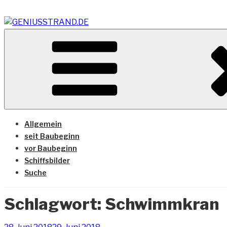
Zum
Inhalt
springen
Vom Geniusstrand zum JadeWeserPort/Container Termin
GENIUSSTRAND.DE
Allgemein
seit Baubeginn
vor Baubeginn
Schiffsbilder
Suche
Schlagwort:
Schwimmkran
Veröffentlicht