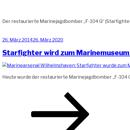
Der restaurierte Marinejagdbomber „F-104 G“ (Starfigh
Veröffentlicht
26. März 2014
26. März 2020
am
Starfighter wird zum Marinemuseum 
Heute wurde der restaurierte Marinejagdbomber „F-104 G“
Beitragsnavigation
Seite
Seite
Seite
Nächste
Seite