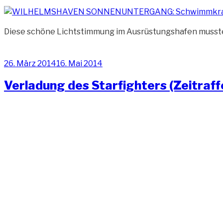
Diese schöne Lichtstimmung im Ausrüstungshafen musste 
Veröffentlicht
26. März 2014
16. Mai 2014
am
Verladung des Starfighters (Zeitraff