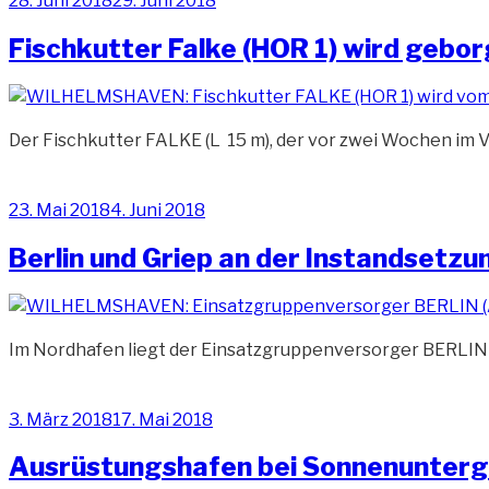
28. Juni 2018
29. Juni 2018
am
Fischkutter Falke (HOR 1) wird gebo
Der Fischkutter FALKE (L 15 m), der vor zwei Wochen im
Veröffentlicht
23. Mai 2018
4. Juni 2018
am
Berlin und Griep an der Instandsetzu
Im Nordhafen liegt der Einsatzgruppenversorger BERLIN 
Veröffentlicht
3. März 2018
17. Mai 2018
am
Ausrüstungshafen bei Sonnenunter