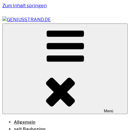
Zum Inhalt springen
Vom Geniusstrand zum JadeWeserPort/Container
GENIUSSTRAND.DE
Terminal Wilhelmshaven
Menü
Allgemein
seit Baubeginn