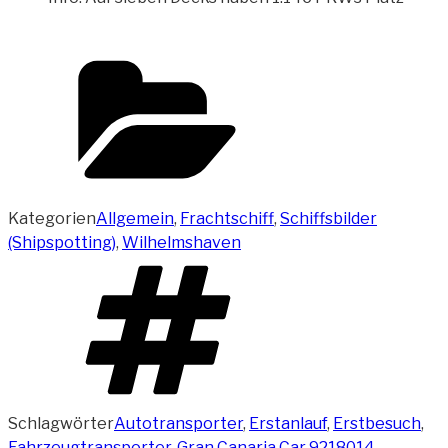
Kategorien
Allgemein
,
Frachtschiff
,
Schiffsbilder
(Shipspotting)
,
Wilhelmshaven
Schlagwörter
Autotransporter
,
Erstanlauf
,
Erstbesuch
,
Fahrzeugtransporter
,
Gran Canaria Car 9218014
,