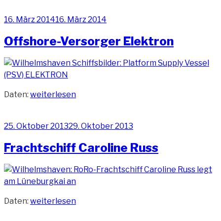
Veröffentlicht
16. März 2014
16. März 2014
am
Offshore-Versorger Elektron
„Offshore-
Daten:
weiterlesen
Versorger
Elektron“
Veröffentlicht
25. Oktober 2013
29. Oktober 2013
am
Frachtschiff Caroline Russ
„Frachtschiff
Daten:
weiterlesen
Caroline