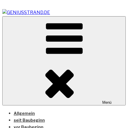
Zum
Inhalt
springen
Vom Geniusstrand zum JadeWeserPort/Container
GENIUSSTRAND.DE
Terminal Wilhelmshaven
Menü
Allgemein
seit Baubeginn
vor Baubeginn