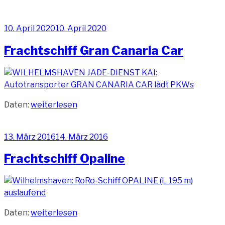
BYD
Jinan“
Veröffentlicht
10. April 2020
10. April 2020
am
Frachtschiff Gran Canaria Car
„Frachtschiff
Daten:
weiterlesen
Gran
Canaria
Veröffentlicht
13. März 2016
14. März 2016
Car“
am
Frachtschiff Opaline
„Frachtschiff
Daten:
weiterlesen
Opaline“