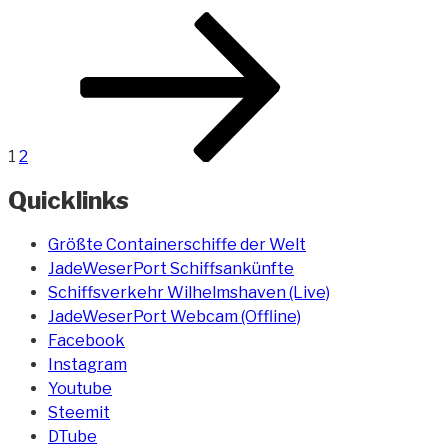
Russ“
Beitragsnavigation
Seite
Seite
Nächste
Seite
1
2
Quicklinks
Größte Containerschiffe der Welt
JadeWeserPort Schiffsankünfte
Schiffsverkehr Wilhelmshaven (Live)
JadeWeserPort Webcam (Offline)
Facebook
Instagram
Youtube
Steemit
DTube