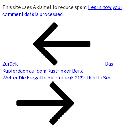
This site uses Akismet to reduce spam.
Learn how your
comment data is processed
.
Beitragsnavigation
Vorheriger
Beitrag
Zurück
Das
Kupferdach auf dem Rüstringer Berg
Nächster
Weiter
Die Fregatte Karlsruhe (F 212) sticht in See
Beitrag