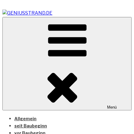
Zum
Inhalt
springen
Vom Geniusstrand zum JadeWeserPort/Container
GENIUSSTRAND.DE
Terminal Wilhelmshaven
Menü
Allgemein
seit Baubeginn
vor Baubeginn