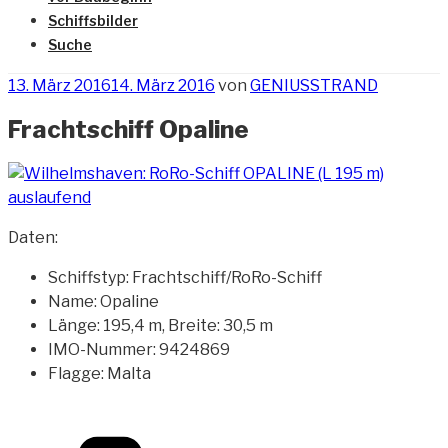
Schiffsbilder
Suche
Veröffentlicht
13. März 2016
14. März 2016
von
GENIUSSTRAND
am
Frachtschiff Opaline
Daten:
Schiffstyp: Frachtschiff/RoRo-Schiff
Name: Opaline
Länge: 195,4 m, Breite: 30,5 m
IMO-Nummer: 9424869
Flagge: Malta
Kategorien