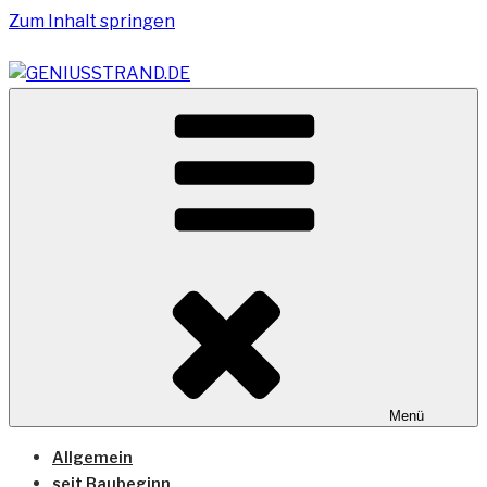
Zum Inhalt springen
Vom Geniusstrand zum JadeWeserPort/Container
GENIUSSTRAND.DE
Terminal Wilhelmshaven
Menü
Allgemein
seit Baubeginn