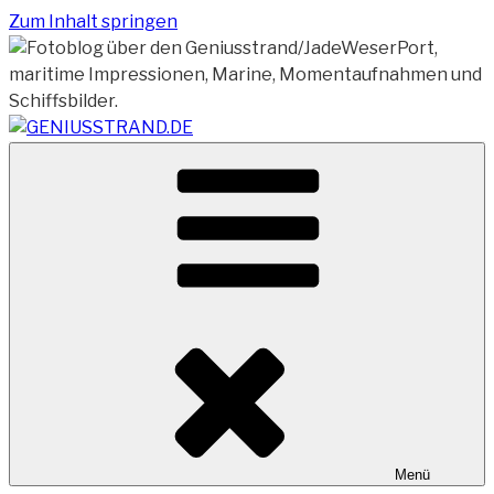
Zum Inhalt springen
Vom Geniusstrand zum JadeWeserPort/Container
GENIUSSTRAND.DE
Terminal Wilhelmshaven
Menü