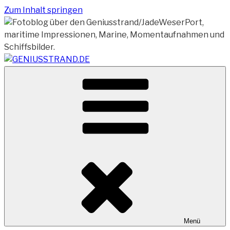
Zum Inhalt springen
Vom Geniusstrand zum JadeWeserPort/Container
GENIUSSTRAND.DE
Terminal Wilhelmshaven
Menü