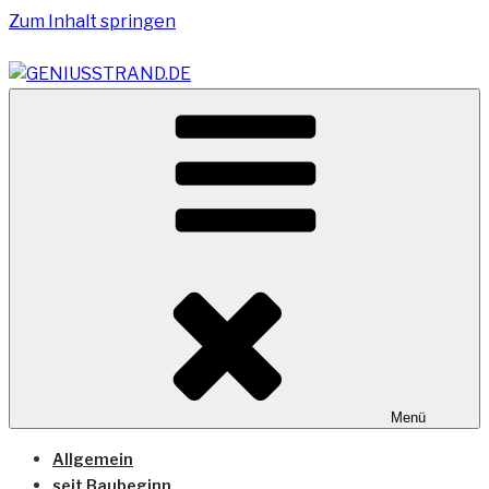
Zum Inhalt springen
Vom Geniusstrand zum JadeWeserPort/Container
GENIUSSTRAND.DE
Terminal Wilhelmshaven
Menü
Allgemein
seit Baubeginn