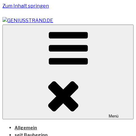
Zum Inhalt springen
Vom Geniusstrand zum JadeWeserPort/Container
GENIUSSTRAND.DE
Terminal Wilhelmshaven
Menü
Allgemein
seit Baubeginn