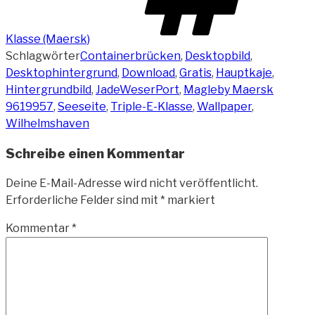
Klasse (Maersk)
Schlagwörter
Containerbrücken
,
Desktopbild
,
Desktophintergrund
,
Download
,
Gratis
,
Hauptkaje
,
Hintergrundbild
,
JadeWeserPort
,
Magleby Maersk
9619957
,
Seeseite
,
Triple-E-Klasse
,
Wallpaper
,
Wilhelmshaven
Schreibe einen Kommentar
Deine E-Mail-Adresse wird nicht veröffentlicht.
Erforderliche Felder sind mit
*
markiert
Kommentar
*