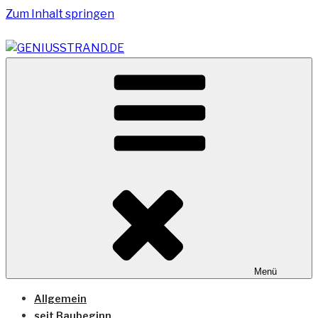
Zum Inhalt springen
Vom Geniusstrand zum JadeWeserPort/Container
GENIUSSTRAND.DE
Terminal Wilhelmshaven
Menü
Allgemein
seit Baubeginn