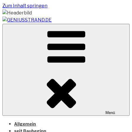
Zum Inhalt springen
Vom Geniusstrand zum JadeWeserPort/Container
GENIUSSTRAND.DE
Terminal Wilhelmshaven
Menü
Allgemein
seit Baubeginn