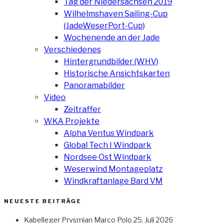
Tag der Niedersachsen 2019
Wilhelmshaven Sailing-Cup
(JadeWeserPort-Cup)
Wochenende an der Jade
Verschiedenes
Hintergrundbilder (WHV)
Historische Ansichtskarten
Panoramabilder
Video
Zeitraffer
WKA Projekte
Alpha Ventus Windpark
Global Tech I Windpark
Nordsee Ost Windpark
Weserwind Montageplatz
Windkraftanlage Bard VM
NEUESTE BEITRÄGE
Kabelleger Prysmian Marco Polo
25. Juli 2026