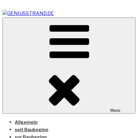
Zum
Inhalt
springen
Vom Geniusstrand zum JadeWeserPort/Container
GENIUSSTRAND.DE
Terminal Wilhelmshaven
Menü
Allgemein
seit Baubeginn
vor Baubeginn