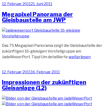
Veröffentlicht
12. Februar 2011
21. Juni 2011
er
am
Megapixel Panorama der
Gleisbaustelle am JWP
Das 75 Megapixel Panorama zeigt die Gleisbaustelle der
zukünftigen 16-gleisigen Vorstellgruppe am
„Megapixel
JadeWeserPort. Tipp! Um detaillierte
weiterlesen
Panorama
der
Veröffentlicht
12. Februar 2011
16. Februar 2011
Gleisbaustelle
am
am
Impressionen der zukünftigen
JWP“
Gleisanlage (12)