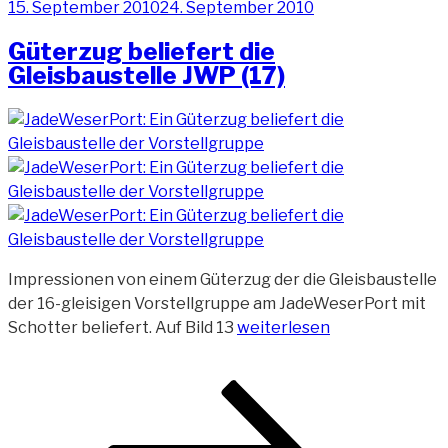
Veröffentlicht
15. September 2010
24. September 2010
B
am
(
Güterzug beliefert die
Gleisbaustelle JWP (17)
Impressionen von einem Güterzug der die Gleisbaustelle
der 16-gleisigen Vorstellgruppe am JadeWeserPort mit
„Güterzug
Schotter beliefert. Auf Bild 13
weiterlesen
beliefert
die
Beitragsnavigation
Seite
Seite
Seite
Nächste
Gleisbaustelle
Seite
JWP
(17)“