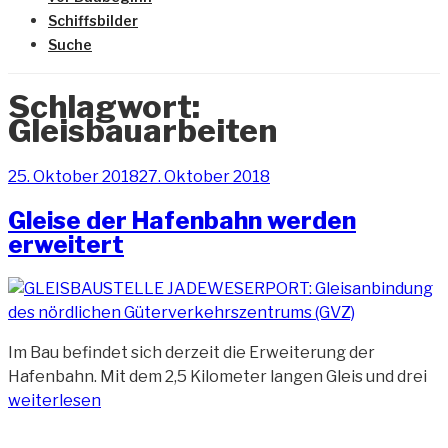
Schiffsbilder
Suche
Schlagwort:
Gleisbauarbeiten
Veröffentlicht
25. Oktober 2018
27. Oktober 2018
am
Gleise der Hafenbahn werden
erweitert
Im Bau befindet sich derzeit die Erweiterung der
„G
Hafenbahn. Mit dem 2,5 Kilometer langen Gleis und drei
de
weiterlesen
Ha
we