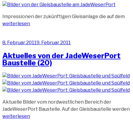
„Im
Impressionen der zukünftigen Gleisanlage die auf dem
der
weiterlesen
zuk
Gle
Veröffentlicht
8. Februar 2011
9. Februar 2011
(12)
am
Aktuelles von der JadeWeserPort
Baustelle (20)
Aktuelle Bilder vom nordwestlichen Bereich der
„
JadeWeserPort Baustelle. Auf der Gleisbaustelle werden
v
weiterlesen
d
J