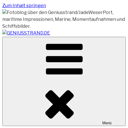
Zum Inhalt springen
Vom Geniusstrand zum JadeWeserPort/Container
GENIUSSTRAND.DE
Terminal Wilhelmshaven
Menü