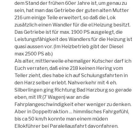
dem Stand der frühen 60er Jahre ist, um genau zu
sein, hat man das Getriebe der guten alten Mutter
216 um einige Teile erweitert, so daß die Lok
zusätzlich einen Wandler für die el.Heizung besitzt.
Das Getriebe ist für max. 1900 PS ausgelegt, die
Leistungsfähigkeit des Wandlers für die Heizung ist
quasi aussen vor. (Im Heizbetrieb gibt der Diesel
max 2500 PS ab.)
Als alter, mittlerweile ehemaliger Kutscher darf ich
Euch verraten, daß eine 218 keinen Hering vom
Teller zieht, dies habe ich auf Schulungsfahrten in
den Harz selber erlebt. Nahverkehr mit 4 eh.
Silberlingen ging Richtung Bad Harzburg so gerade
eben, mit IR (7 Wagen) war an die
Fahrplangeschwindigkeit eher weniger zu denken.
Aber in Doppeltraktion … himmlisches Fahrgefühl,
bis ca 50 km/h konnte man einem müden
Ellokführer bei Paralellausfahrt davonfahren.