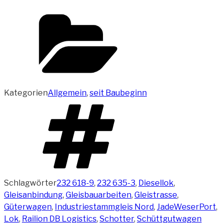
Kategorien
Allgemein
,
seit Baubeginn
Schlagwörter
232 618-9
,
232 635-3
,
Diesellok
,
Gleisanbindung
,
Gleisbauarbeiten
,
Gleistrasse
,
Güterwagen
,
Industriestammgleis Nord
,
JadeWeserPort
,
Lok
,
Railion DB Logistics
,
Schotter
,
Schüttgutwagen