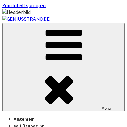
Zum Inhalt springen
Vom Geniusstrand zum JadeWeserPort/Container
GENIUSSTRAND.DE
Terminal Wilhelmshaven
Menü
Allgemein
seit Baubeginn