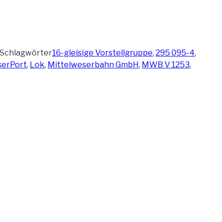
Schlagwörter
16-gleisige Vorstellgruppe
,
295 095-4
,
erPort
,
Lok
,
Mittelweserbahn GmbH
,
MWB V 1253
,