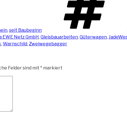
ein
,
seit Baubeginn
a EWE Netz GmbH
,
Gleisbauarbeiten
,
Güterwagen
,
JadeWes
k
,
Warnschild
,
Zweiwegebagger
che Felder sind mit
*
markiert