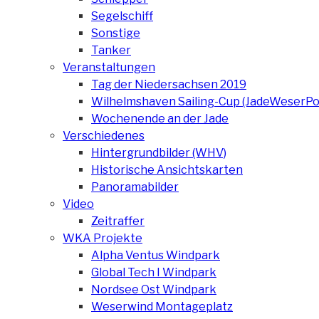
Segelschiff
Sonstige
Tanker
Veranstaltungen
Tag der Niedersachsen 2019
Wilhelmshaven Sailing-Cup (JadeWeserPo
Wochenende an der Jade
Verschiedenes
Hintergrundbilder (WHV)
Historische Ansichtskarten
Panoramabilder
Video
Zeitraffer
WKA Projekte
Alpha Ventus Windpark
Global Tech I Windpark
Nordsee Ost Windpark
Weserwind Montageplatz