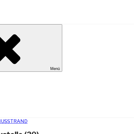
al Wilhelmshaven
Menü
IUSSTRAND