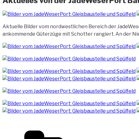
Aktuelles von der JadeWeserPort Bau
Aktuelle Bilder vom nordwestlichen Bereich der JadeWese
ankommende Güterzüge mit Schotter rangiert. An der Nied