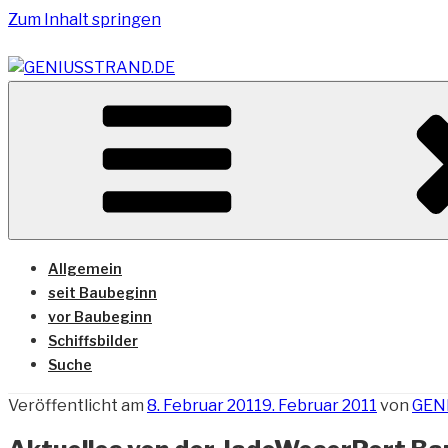
Zum Inhalt springen
Vom Geniusstrand zum JadeWeserPort/Container Termin
GENIUSSTRAND.DE
Allgemein
seit Baubeginn
vor Baubeginn
Schiffsbilder
Suche
Veröffentlicht am
8. Februar 2011
9. Februar 2011
von
GEN