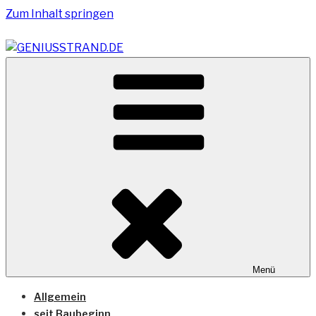
Zum Inhalt springen
Vom Geniusstrand zum JadeWeserPort/Container
GENIUSSTRAND.DE
Terminal Wilhelmshaven
Menü
Allgemein
seit Baubeginn