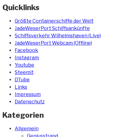
des
Quicklinks
Saugbaggers
Pirat
Größte Containerschiffe der Welt
X“
JadeWeserPort Schiffsankünfte
Schiffsverkehr Wilhelmshaven (Live)
JadeWeserPort Webcam (Offline)
Facebook
Instagram
Youtube
Steemit
DTube
Links
Impressum
Datenschutz
Kategorien
Allgemein
Geniusstrand