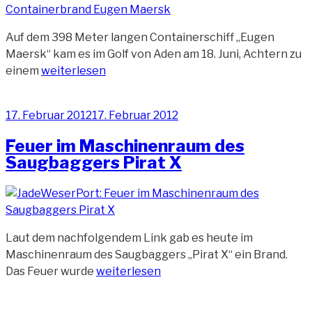
Auf dem 398 Meter langen Containerschiff „Eugen
Maersk“ kam es im Golf von Aden am 18. Juni, Achtern zu
„Container
einem
weiterlesen
auf
der
Veröffentlicht
17. Februar 2012
17. Februar 2012
Eugen
am
Maersk
Feuer im Maschinenraum des
in
Saugbaggers Pirat X
Brand
geraten“
Laut dem nachfolgendem Link gab es heute im
Maschinenraum des Saugbaggers „Pirat X“ ein Brand.
„Feuer
Das Feuer wurde
weiterlesen
im
Maschinenraum