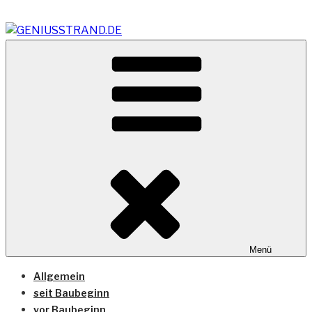
Zum
Inhalt
springen
Vom Geniusstrand zum JadeWeserPort/Container
GENIUSSTRAND.DE
Terminal Wilhelmshaven
Menü
Allgemein
seit Baubeginn
vor Baubeginn