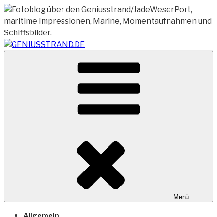
Zum
Inhalt
springen
Vom Geniusstrand zum JadeWeserPort/Container
GENIUSSTRAND.DE
Terminal Wilhelmshaven
Menü
Allgemein