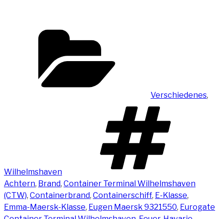
Kategorien
Verschiedenes
,
Sc
Wilhelmshaven
Achtern
,
Brand
,
Container Terminal Wilhelmshaven
(CTW)
,
Containerbrand
,
Containerschiff
,
E-Klasse
,
Emma-Maersk-Klasse
,
Eugen Maersk 9321550
,
Eurogate
Container Terminal Wilhelmshaven
,
Feuer
,
Havarie
,