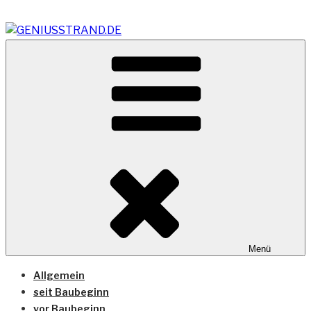
Zum
Inhalt
springen
Vom Geniusstrand zum JadeWeserPort/Container
GENIUSSTRAND.DE
Terminal Wilhelmshaven
Menü
Allgemein
seit Baubeginn
vor Baubeginn