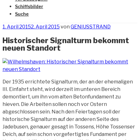
Schiffsbilder
Suche
Veröffentlicht
1. April 2015
2. April 2015
von
GENIUSSTRAND
am
Historischer Signalturm bekommt
neuen Standort
Der 1935 errichtete Signalturm, der an der ehemaligen
III. Einfahrt steht, wird derzeit im unteren Bereich
demontiert, um ihn vom alten Betonfundament
zu
hieven. Die Arbeiten sollen noch vor Ostern
abgeschlossen sein. Nach den Feiertagen soll der
historische Signalturm auf der anderen Seite des
Jadebusen, genauer gesagt in Tossens, Höhe Tossenser
Deich, auf sein schon vorgefertigtes Fundament per