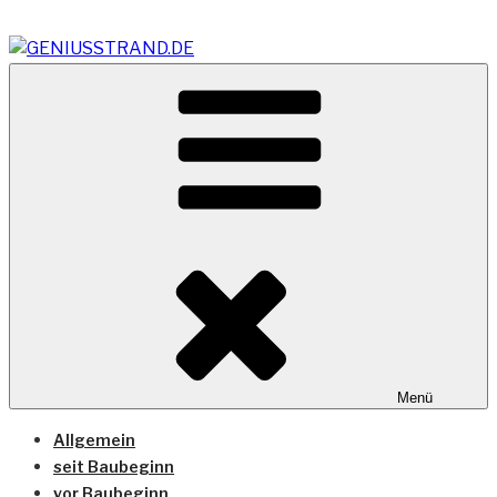
Zum
Inhalt
springen
Vom Geniusstrand zum JadeWeserPort/Container
GENIUSSTRAND.DE
Terminal Wilhelmshaven
Menü
Allgemein
seit Baubeginn
vor Baubeginn