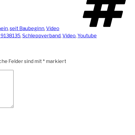
ein
,
seit Baubeginn
,
Video
 9138135
,
Schleppverband
,
Video
,
Youtube
che Felder sind mit
*
markiert