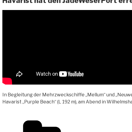
Havarist hat den JadeWeserPort erre
In Begleitung der Mehrzweckschiffe „Mellum“ und „Neuwerk
Havarist
„Purple Beach“ (L 192 m), am Abend in Wilhelm