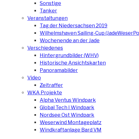
Sonstige
Tanker
Veranstaltungen
Tag der Niedersachsen 2019
Wilhelmshaven Sailing-Cup (JadeWeserPo
Wochenende an der Jade
Verschiedenes
Hintergrundbilder (WHV)
Historische Ansichtskarten
Panoramabilder
Video
Zeitraffer
WKA Projekte
Alpha Ventus Windpark
Global Tech I Windpark
Nordsee Ost Windpark
Weserwind Montageplatz
Windkraftanlage Bard VM