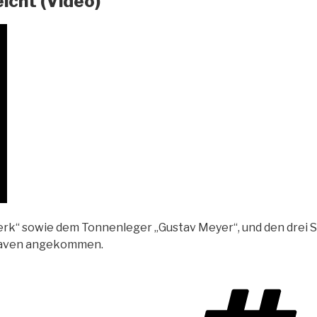
icht (Video)
“ sowie dem Tonnenleger „Gustav Meyer“, und den drei Schle
shaven angekommen.