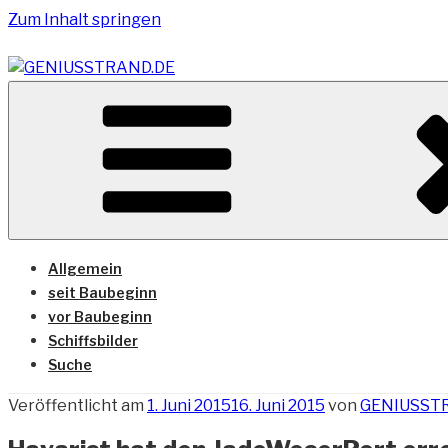
Zum Inhalt springen
Vom Geniusstrand zum JadeWeserPort/Container Termin
GENIUSSTRAND.DE
Allgemein
seit Baubeginn
vor Baubeginn
Schiffsbilder
Suche
Veröffentlicht am
1. Juni 2015
16. Juni 2015
von
GENIUSST