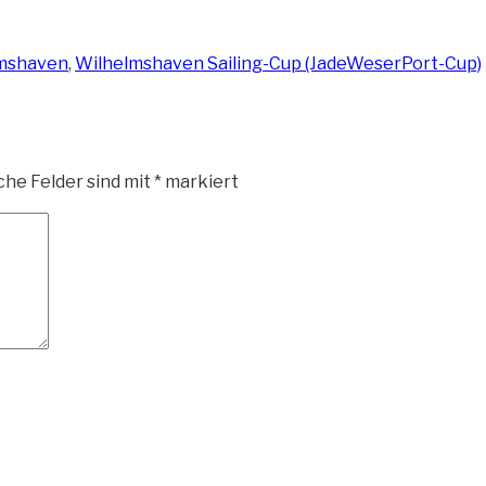
mshaven
,
Wilhelmshaven Sailing-Cup (JadeWeserPort-Cup)
che Felder sind mit
*
markiert