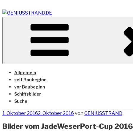
Zum
Inhalt
springen
Vom Geniusstrand zum JadeWeserPort/Container Termin
GENIUSSTRAND.DE
Allgemein
seit Baubeginn
vor Baubeginn
Schiffsbilder
Suche
Veröffentlicht
1. Oktober 2016
2. Oktober 2016
von
GENIUSSTRAND
am
Bilder vom JadeWeserPort-Cup 2016 I