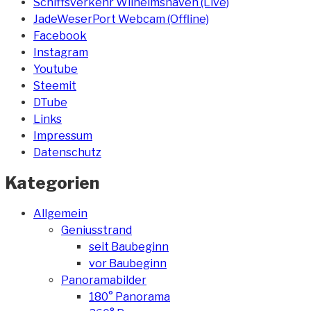
Schiffsverkehr Wilhelmshaven (Live)
JadeWeserPort Webcam (Offline)
Facebook
Instagram
Youtube
Steemit
DTube
Links
Impressum
Datenschutz
Kategorien
Allgemein
Geniusstrand
seit Baubeginn
vor Baubeginn
Panoramabilder
180° Panorama