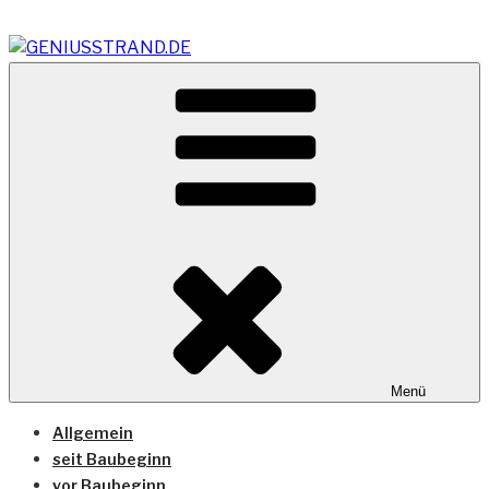
Zum
Inhalt
springen
Vom Geniusstrand zum JadeWeserPort/Container
GENIUSSTRAND.DE
Terminal Wilhelmshaven
Menü
Allgemein
seit Baubeginn
vor Baubeginn