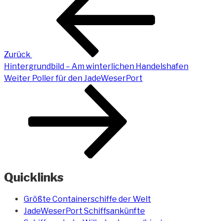
Beitrag
Zurück
Hintergrundbild – Am winterlichen Handelshafen
Nächster
Weiter
Poller für den JadeWeserPort
Beitrag
Quicklinks
Größte Containerschiffe der Welt
JadeWeserPort Schiffsankünfte