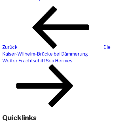
Beitragsnavigation
Vorheriger
Beitrag
Zurück
Die
Kaiser-Wilhelm-Brücke bei Dämmerung
Nächster
Weiter
Frachtschiff Sea Hermes
Beitrag
Quicklinks