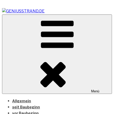
Zum
Inhalt
springen
Vom Geniusstrand zum JadeWeserPort/Container
GENIUSSTRAND.DE
Terminal Wilhelmshaven
Menü
Allgemein
seit Baubeginn
vor Baubeginn