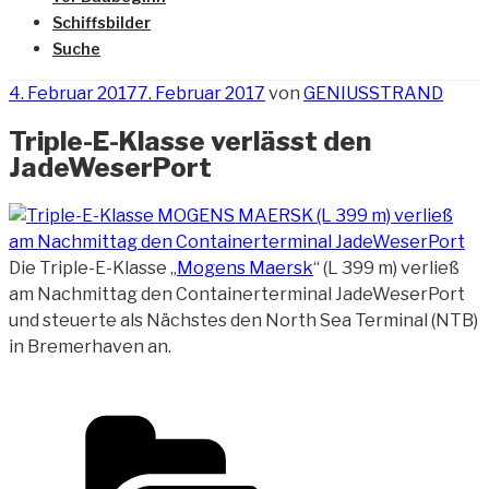
Schiffsbilder
Suche
Veröffentlicht
4. Februar 2017
7. Februar 2017
von
GENIUSSTRAND
am
Triple-E-Klasse verlässt den
JadeWeserPort
Die Triple-E-Klasse „
Mogens Maersk
“ (L 399 m) verließ
am Nachmittag den Containerterminal JadeWeserPort
und steuerte als
Nächstes den North Sea Terminal (NTB)
in Bremerhaven an.
Kategorien