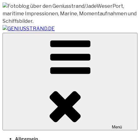
Zum
Inhalt
springen
Vom Geniusstrand zum JadeWeserPort/Container
GENIUSSTRAND.DE
Terminal Wilhelmshaven
Menü
Allgemein