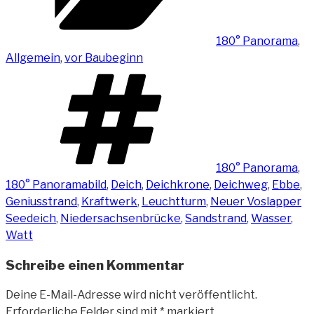
180° Panorama
,
Allgemein
,
vor Baubeginn
Schlagwörter
180° Panorama
,
180° Panoramabild
,
Deich
,
Deichkrone
,
Deichweg
,
Ebbe
,
Geniusstrand
,
Kraftwerk
,
Leuchtturm
,
Neuer Voslapper
Seedeich
,
Niedersachsenbrücke
,
Sandstrand
,
Wasser
,
Watt
Schreibe einen Kommentar
Deine E-Mail-Adresse wird nicht veröffentlicht.
Erforderliche Felder sind mit
*
markiert