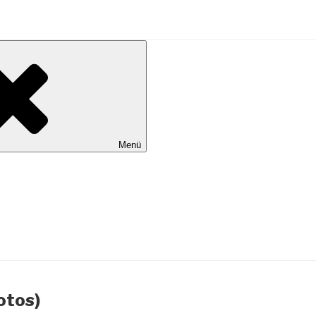
al Wilhelmshaven
Menü
otos)