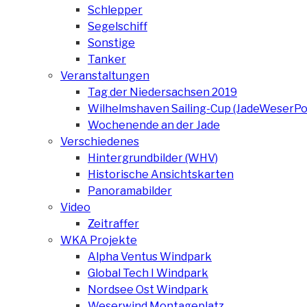
Schlepper
Segelschiff
Sonstige
Tanker
Veranstaltungen
Tag der Niedersachsen 2019
Wilhelmshaven Sailing-Cup (JadeWeserPo
Wochenende an der Jade
Verschiedenes
Hintergrundbilder (WHV)
Historische Ansichtskarten
Panoramabilder
Video
Zeitraffer
WKA Projekte
Alpha Ventus Windpark
Global Tech I Windpark
Nordsee Ost Windpark
Weserwind Montageplatz