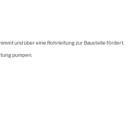
immt und über eine Rohrleitung zur Baustelle fördert.
eitung pumpen.
agwörter