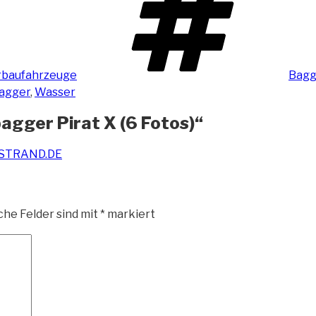
baufahrzeuge
Bagg
agger
,
Wasser
gger Pirat X (6 Fotos)“
USSTRAND.DE
che Felder sind mit
*
markiert