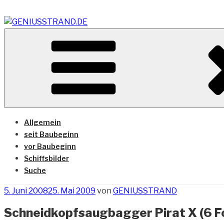
Zum
Inhalt
springen
Vom Geniusstrand zum JadeWeserPort/Container Termin
GENIUSSTRAND.DE
Allgemein
seit Baubeginn
vor Baubeginn
Schiffsbilder
Suche
Veröffentlicht
5. Juni 2008
25. Mai 2009
von
GENIUSSTRAND
am
Schneidkopfsaugbagger Pirat X (6 F