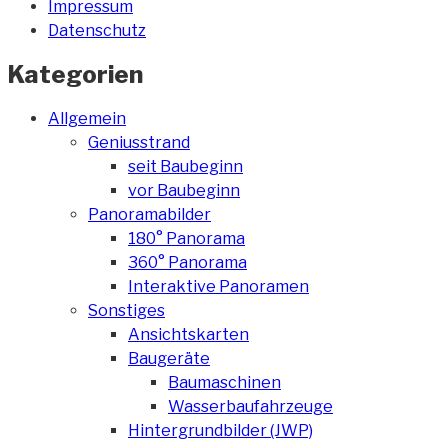
Impressum
Datenschutz
Kategorien
Allgemein
Geniusstrand
seit Baubeginn
vor Baubeginn
Panoramabilder
180° Panorama
360° Panorama
Interaktive Panoramen
Sonstiges
Ansichtskarten
Baugeräte
Baumaschinen
Wasserbaufahrzeuge
Hintergrundbilder (JWP)