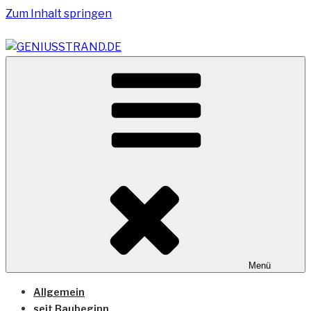
Zum Inhalt springen
Vom Geniusstrand zum JadeWeserPort/Container
GENIUSSTRAND.DE
Terminal Wilhelmshaven
Menü
Allgemein
seit Baubeginn