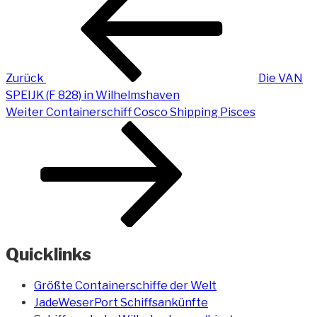
Beitrag
Zurück
Die VAN
SPEIJK (F 828) in Wilhelmshaven
Nächster
Weiter
Containerschiff Cosco Shipping Pisces
Beitrag
Quicklinks
Größte Containerschiffe der Welt
JadeWeserPort Schiffsankünfte