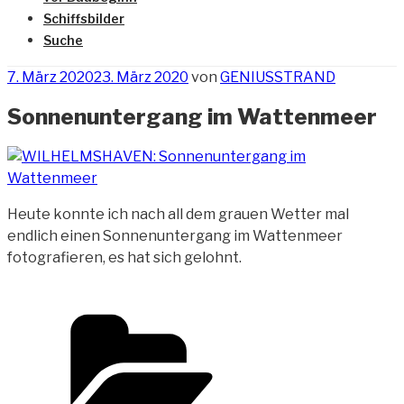
Schiffsbilder
Suche
Veröffentlicht
7. März 2020
23. März 2020
von
GENIUSSTRAND
am
Sonnenuntergang im Wattenmeer
Heute konnte ich nach all dem grauen Wetter mal
endlich einen Sonnenuntergang im
Wattenmeer
fotografieren, es hat sich gelohnt.
Kategorien