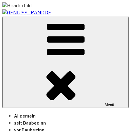
Zum
Inhalt
springen
Vom Geniusstrand zum JadeWeserPort/Container
GENIUSSTRAND.DE
Terminal Wilhelmshaven
Menü
Allgemein
seit Baubeginn
vor Baubeginn