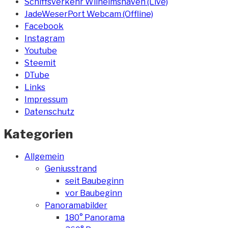
Schiffsverkehr Wilhelmshaven (Live)
JadeWeserPort Webcam (Offline)
Facebook
Instagram
Youtube
Steemit
DTube
Links
Impressum
Datenschutz
Kategorien
Allgemein
Geniusstrand
seit Baubeginn
vor Baubeginn
Panoramabilder
180° Panorama